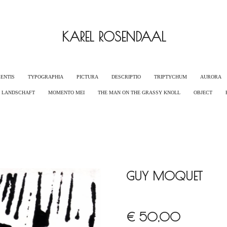
KAREL ROSENDAAL
ENTIS
TYPOGRAPHIA
PICTURA
DESCRIPTIO
TRIPTYCHUM
AURORA
G LANDSCHAFT
MOMENTO MEI
THE MAN ON THE GRASSY KNOLL
OBJECT
GUY MOQUET
€ 50,00