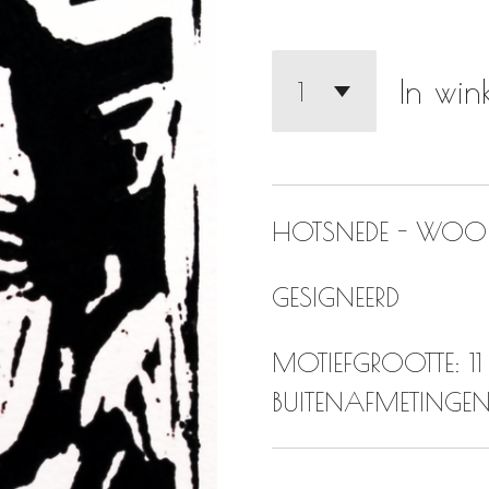
In wi
HOTSNEDE - WOOD
GESIGNEERD
MOTIEFGROOTTE: 11
BUITENAFMETINGEN