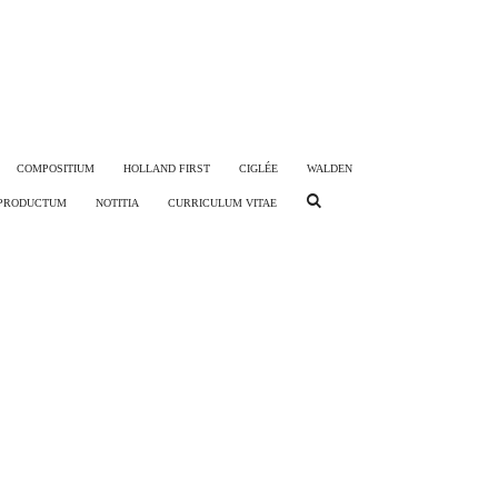
COMPOSITIUM
HOLLAND FIRST
CIGLÉE
WALDEN
PRODUCTUM
NOTITIA
CURRICULUM VITAE