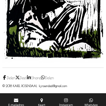
Delen
Deel
Share
Delen
© 2018 KAREL ROSENDAAL k.j.rosendaal@gmail.com
E-mailadres
Kaart
Instagram
WhatsApp