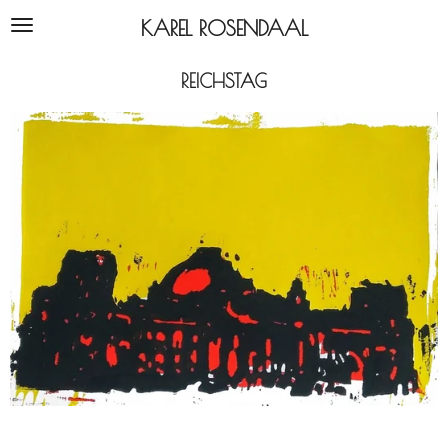
Ga
KAREL ROSENDAAL
direct
naar
REICHSTAG
de
hoofdinhoud