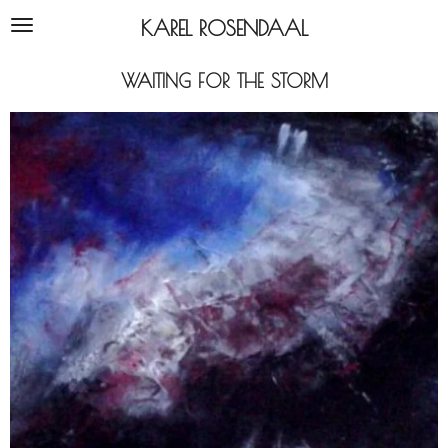
Ga
KAREL ROSENDAAL
direct
naar
WAITING FOR THE STORM
de
hoofdinhoud