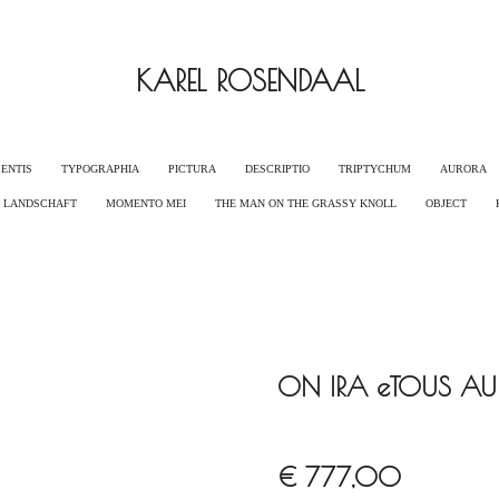
KAREL ROSENDAAL
ENTIS
TYPOGRAPHIA
PICTURA
DESCRIPTIO
TRIPTYCHUM
AURORA
G LANDSCHAFT
MOMENTO MEI
THE MAN ON THE GRASSY KNOLL
OBJECT
ON IRA eTOUS AU
€ 777,00