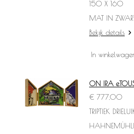
150 X 160
MAT IN ZWART
Bekijk details
In winkelwage
ON IRA eTOU
€ 777,00
TRIPTIEK DRIE
HAHNEMÜHLE