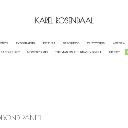
KAREL ROSENDAAL
ENTIS
TYPOGRAPHIA
PICTURA
DESCRIPTIO
TRIPTYCHUM
AURORA
G LANDSCHAFT
MOMENTO MEI
THE MAN ON THE GRASSY KNOLL
OBJECT
IBOND PANEEL