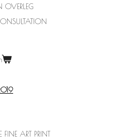
N OVERLEG
CONSULTATION
n
2019
INE ART PRINT